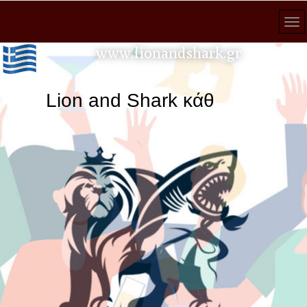
www.lionandshark.gr
Lion and Shark κάθε αναζήτηση