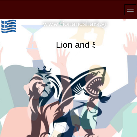
www.lionandshark.gr
Lion and Shark κάθε 