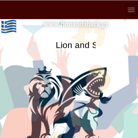
www.lionandshark.gr
Lion and Shark κάθε 