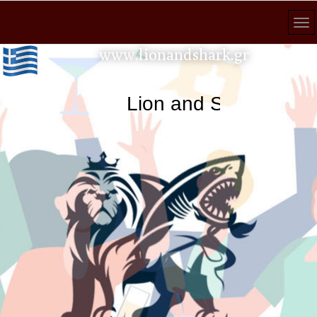
www.lionandshark.gr
Lion and Shark κάθε 