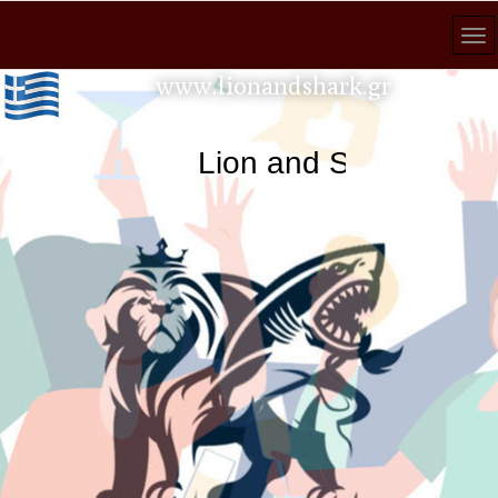
www.lionandshark.gr
Lion and Shark κάθε α