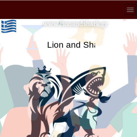
www.lionandshark.gr
Lion and Shark κάθε ανα