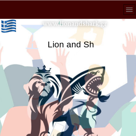
www.lionandshark.gr
Lion and Shark κάθε ανα