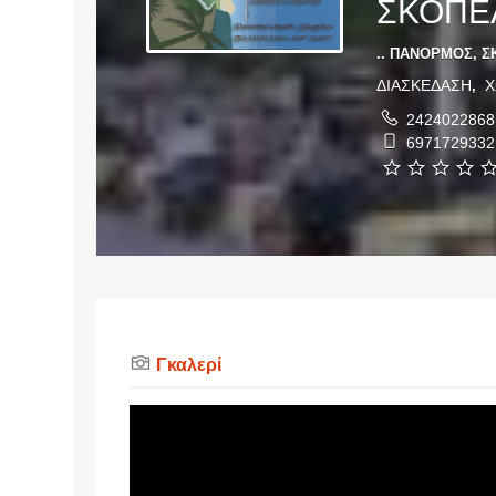
ΣΚΟΠΕ
.. ΠΑΝΟΡΜΟΣ, Σ
ΔΙΑΣΚΕΔΑΣΗ
Χ
,
2424022868
6971729332
Γκαλερί