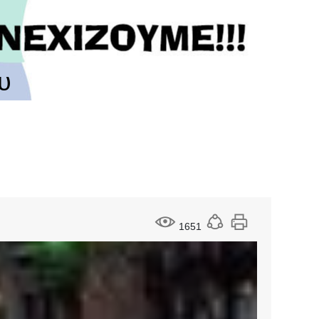
υ
1651
Σ