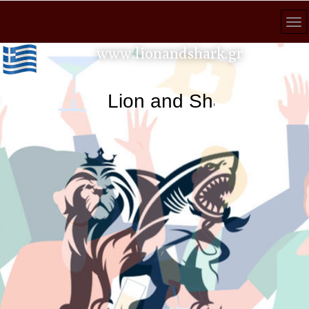
www.lionandshark.gr
Lion and Shark κάθε ανα