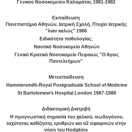
Γενικού Νοσοκομείου Καλαμάτας 1981-1982
Εκπαίδευση
Πανεπιστήμιο Αθηνών, Ιατρική Σχολή, Πτυχίο Ιατρικής
"λιαν καλώς" 1986
Eιδικότητα παθολογίας:
Ναυτικό Νοσοκομείο Αθηνών
Γενικό Κρατικό Νοσοκομείο Πειραιώς "Ο Αγιος
Παντελεήμων"
Μετεκπαίδευση
Hammersmith-Royal Postgraduate School of Medicine
St Bartolomew’s Hospital London 1987-1988
Διδακτορική Διατριβή
Η προγνωστική σημασία του χαλκού, ινωδογόνου,
ταχύτητας καθίζησης ερυθρών και α2 σφαιρινών στην
νόσο του Hodgkins