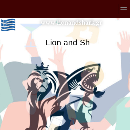
www.lionandshark.gr
Lion and Shark κάθε ανα