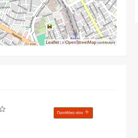
Leaflet
| ©
OpenStreetMap
contributors
Προσθήκη νέου