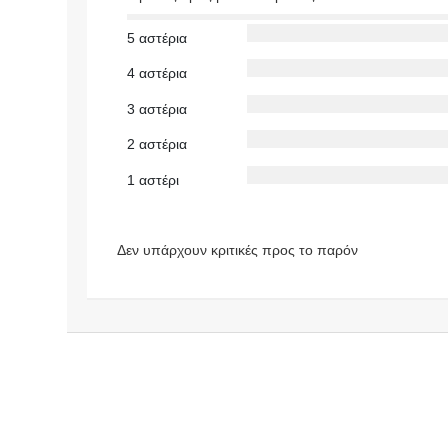
5 αστέρια
4 αστέρια
3 αστέρια
2 αστέρια
1 αστέρι
Δεν υπάρχουν κριτικές προς το παρόν
https://make
doniaonline.
gr
ΕΠΑΓΓΕΛΜ
ΑΤΙΚΟΣ
ΟΔΗΓΟΣ