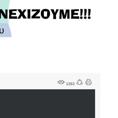
υ
1263