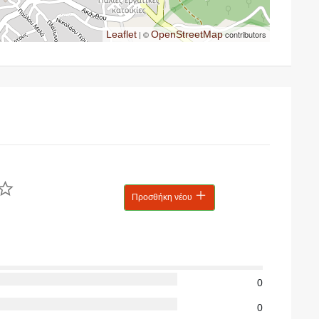
Leaflet
| ©
OpenStreetMap
contributors
Προσθήκη νέου
0
0