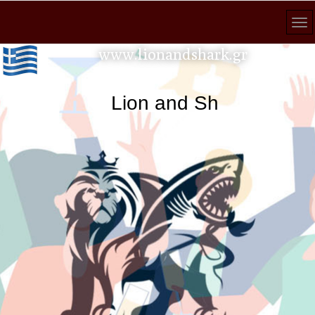
www.lionandshark.gr
Lion and Shark κάθε ανα