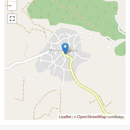
−
Leaflet
| ©
OpenStreetMap
contributors