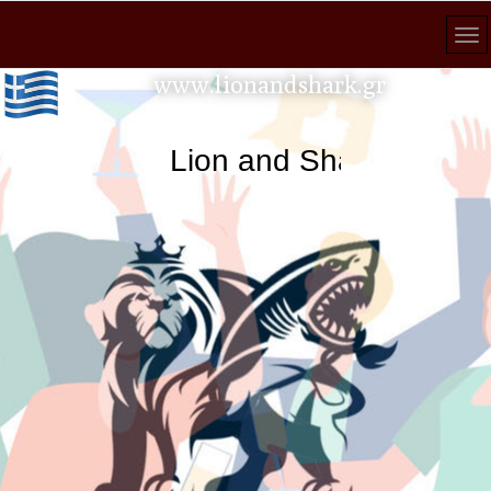
www.lionandshark.gr
Lion and Shark κάθε ανα