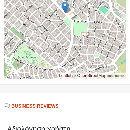
Leaflet
| ©
OpenStreetMap
contributors
BUSINESS REVIEWS
Αξιολόγηση χρήστη