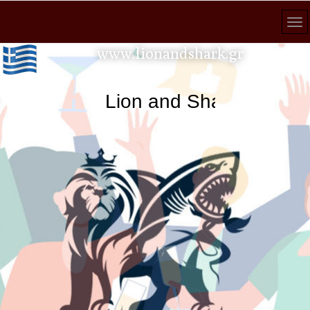
www.lionandshark.gr
Lion and Shark κάθε ανα