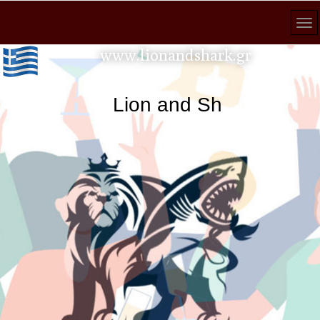
www.lionandshark.gr
Lion and Shark κάθε ανα