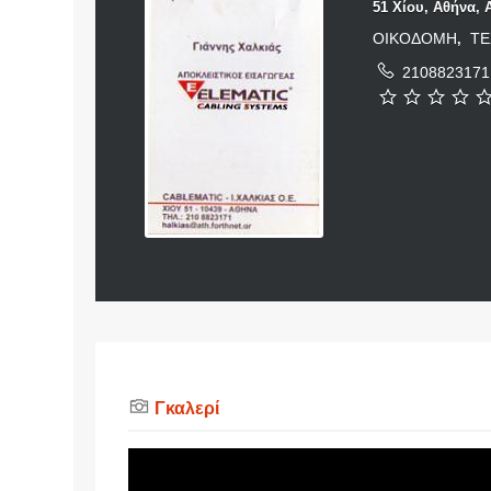
51 Χίου, Αθήνα, 
ΟΙΚΟΔΟΜΗ
ΤΕ
,
2108823171
Γκαλερί