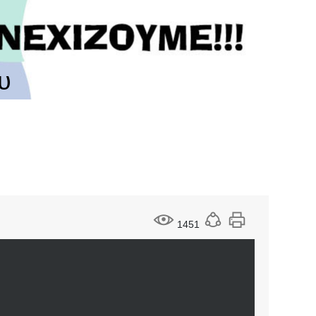
υ
1451