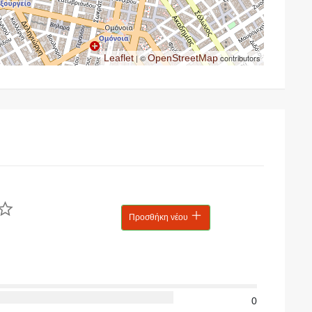
Leaflet
| ©
OpenStreetMap
contributors
Προσθήκη νέου
0