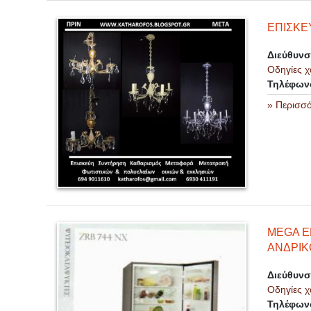
ΕΠΙΣΚΕ
Διεύθυν
Οδηγίες χ
Τηλέφων
» Περισσ
MEGA E
ΑΝΔΡΙ
Διεύθυν
Οδηγίες χ
Τηλέφων