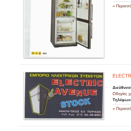
» Περισσ
ELECTR
Διεύθυν
Οδηγίες χ
Τηλέφων
» Περισσ