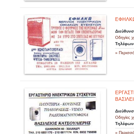
ΕΦΗΛΚΩ
Διεύθυν
Οδηγίες χ
Τηλέφων
» Περισσ
ΕΡΓΑΣΤ
ΒΑΣΙΛΕ
Διεύθυν
Οδηγίες χ
Τηλέφων
» Περισσ