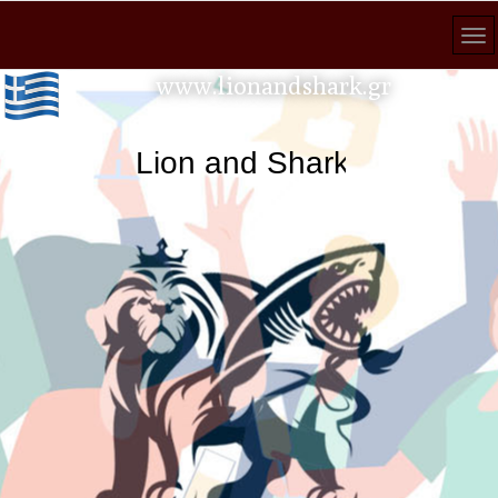
www.lionandshark.gr
Lion and Shark κάθε αναζήτηση