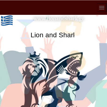
www.lionandshark.gr
Lion and Shark κάθε αναζήτηση