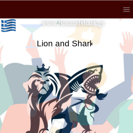
www.lionandshark.gr
Lion and Shark κάθε αναζήτηση 