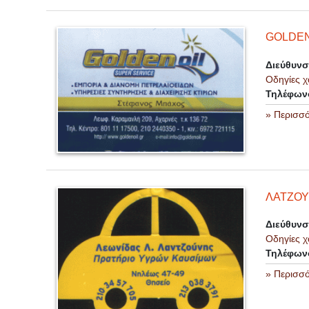
GOLDEN
Διεύθυν
Οδηγίες χ
Τηλέφων
» Περισσ
ΛΑΤΖΟΥ
Διεύθυν
Οδηγίες χ
Τηλέφων
» Περισσ