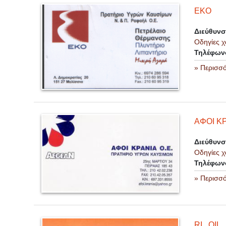
ΕΚΟ
Διεύθυν
Οδηγίες χ
Τηλέφων
» Περισσ
ΑΦΟΙ ΚΡ
Διεύθυν
Οδηγίες χ
Τηλέφων
» Περισσ
RI . OIL