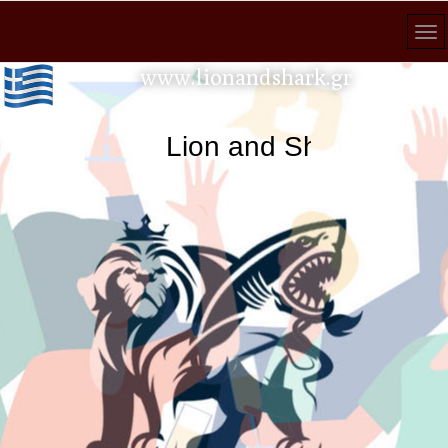
www.lionandshark.gr
Lion and Shark κάθε ανα