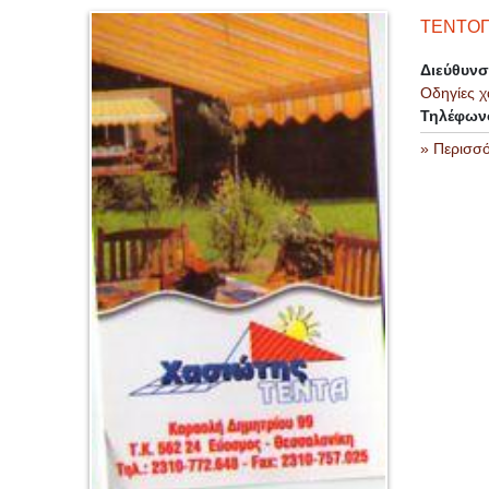
ΤΕΝΤΟΠ
Διεύθυν
Οδηγίες χ
Τηλέφων
» Περισσ