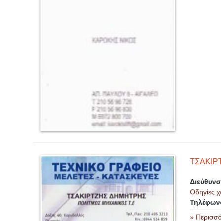
ΤΣΑΚΙΡ
Διεύθυν
Οδηγίες χ
Τηλέφων
» Περισσ