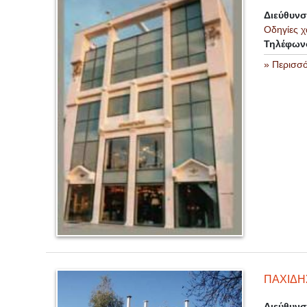
Διεύθυν
Οδηγίες χ
Τηλέφων
» Περισσ
ΠΑΧΙΔΗ
Διεύθυν