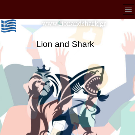
www.lionandshark.gr
Lion and Shark κάθε αναζήτηση