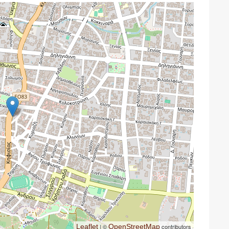
Leaflet
| ©
OpenStreetMap
contributors