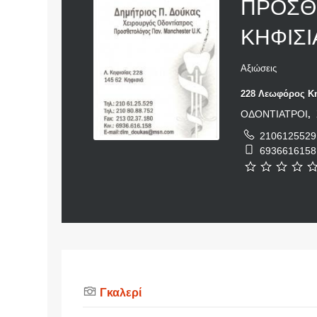
ΠΡΟΣΘ
ΚΗΦΙΣΙ
Αξιώσεις
228 Λεωφόρος Κη
ΟΔΟΝΤΙΑΤΡΟΙ
,
2106125529
6936616158
Γκαλερί