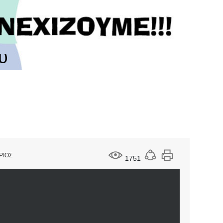
υ
ΡΙΟΣ
1751