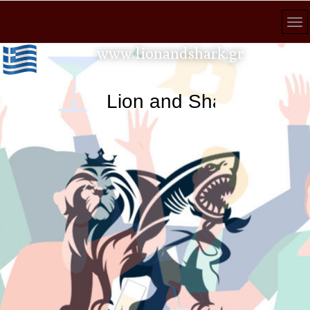
www.lionandshark.gr
Lion and Shark κάθε ανα