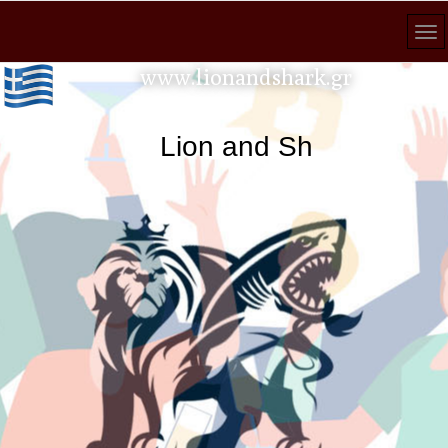
www.lionandshark.gr
Lion and Shark κάθε ανα