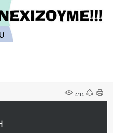
υ
2711
Η