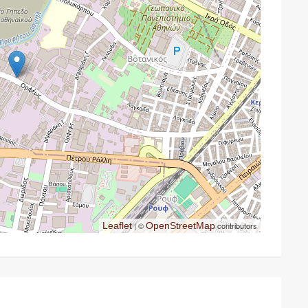
Leaflet
| ©
OpenStreetMap
contributors