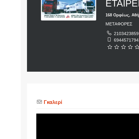
ΕΤΑΙΡΕ
168 Ορφέως, Αθή
ΜΕΤΑΦΟΡΕΣ
2103423859
6944571794
Γκαλερί