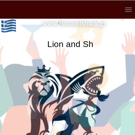
www.lionandshark.gr
Lion and Shark κάθε ανα