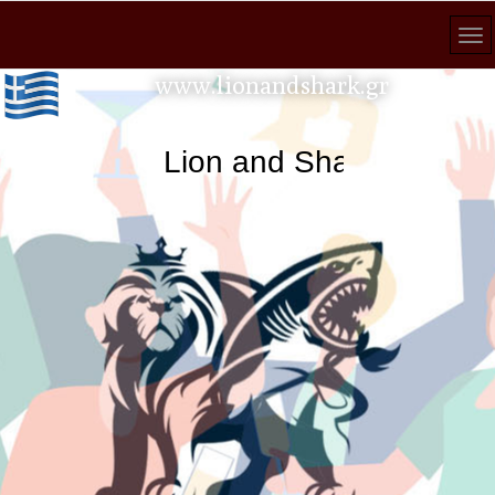
www.lionandshark.gr
Lion and Shark κάθε αναζ