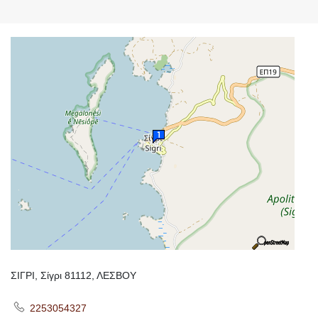
ΣΙΓΡΙ, Σίγρι 81112, ΛΕΣΒΟΥ
2253054327