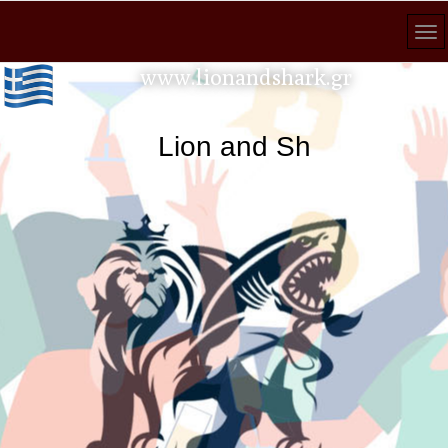
www.lionandshark.gr
Lion and Shark κάθε ανα