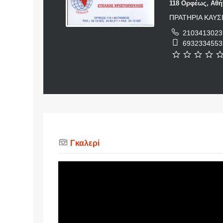
118 Ορφέως, Αθή
ΠΡΑΤΗΡΙΑ ΚΑΥ
2103413023
6932334553
Γκαλερί