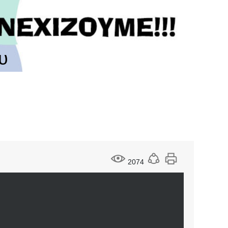
υ
2074