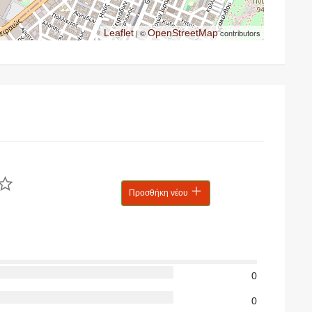
Leaflet
| ©
OpenStreetMap
contributors
Προσθήκη νέου
0
0