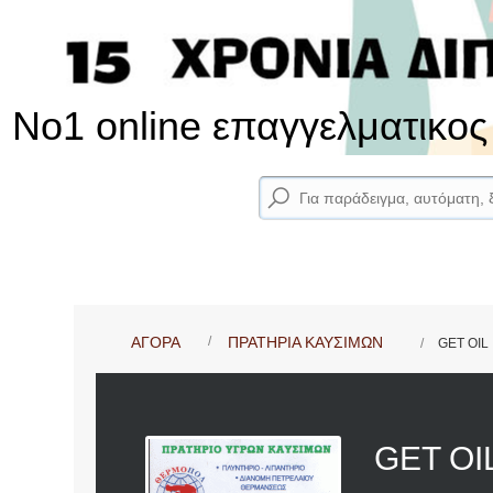
No1 online επαγγελματικο
ΑΓΟΡΑ
ΠΡΑΤΗΡΙΑ ΚΑΥΣΙΜΩΝ
GET OIL
GET OI