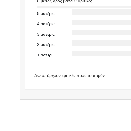
0 μέσος όρος βάσει 0 Κριτικές
5 αστέρια
4 αστέρια
3 αστέρια
2 αστέρια
1 αστέρι
Δεν υπάρχουν κριτικές προς το παρόν
https://make
doniaonline.
gr
ΕΠΑΓΓΕΛΜ
ΑΤΙΚΟΣ