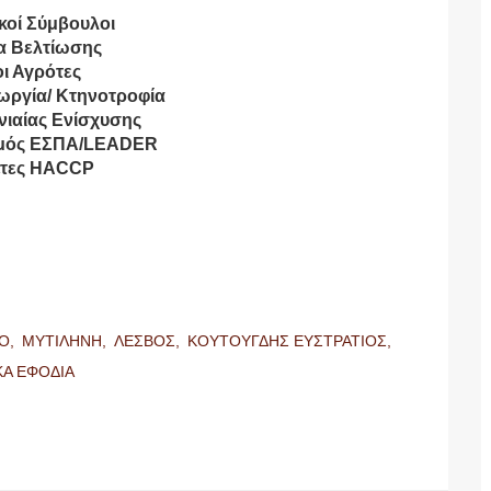
κοί Σύμβουλοι
α Βελτίωσης
ι Αγρότες
ωργία/ Κτηνοτροφία
νιαίας Ενίσχυσης
σμός ΕΣΠΑ/LEADER
έτες HACCP
ΙΟ,
ΜΥΤΙΛΗΝΗ,
ΛΕΣΒΟΣ,
ΚΟΥΤΟΥΓΔΗΣ ΕΥΣΤΡΑΤΙΟΣ,
ΚΑ ΕΦΟΔΙΑ