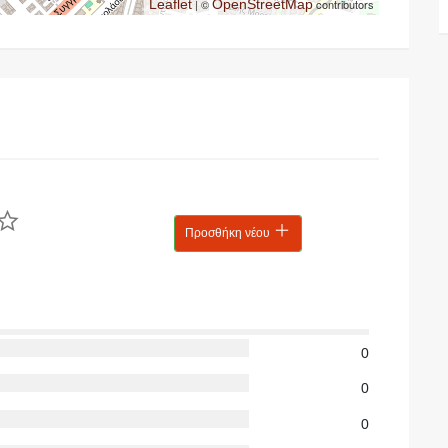
Leaflet
| ©
OpenStreetMap
contributors
Προσθήκη νέου
0
0
0