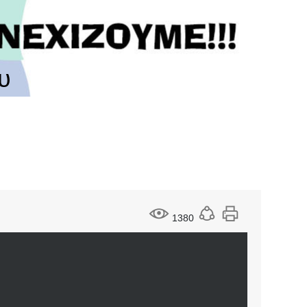
υ
1380