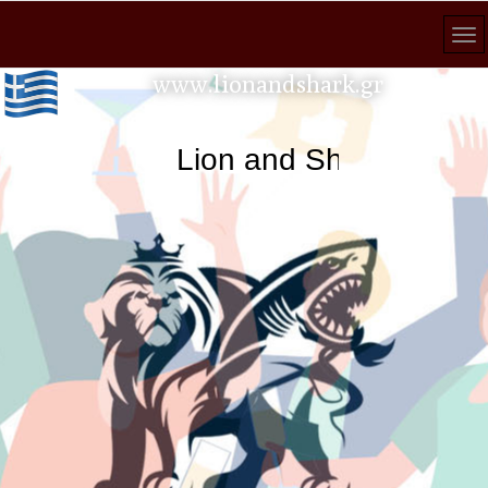
www.lionandshark.gr
Lion and Shark κάθε ανα