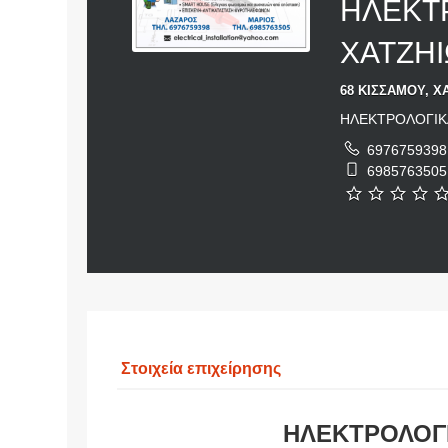
ΗΛΕΚΤ
ΧΑΤΖΗΙ
68 ΚΙΣΣΑΜΟΥ, ΧΑ
ΗΛΕΚΤΡΟΛΟΓΙΚ
6976759398
6985763505
Στοιχεία επιχείρησης
ΗΛΕΚΤΡΟΛΟΓ