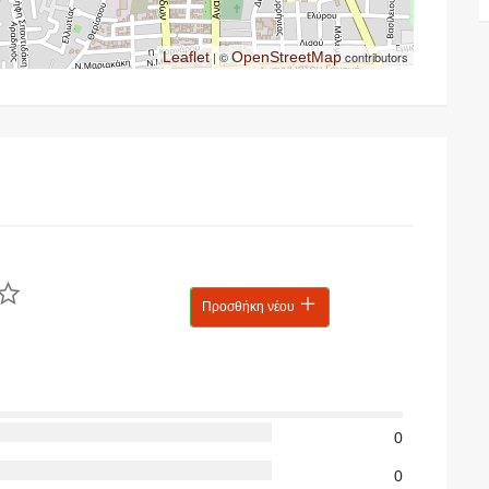
Leaflet
| ©
OpenStreetMap
contributors
Προσθήκη νέου
0
0