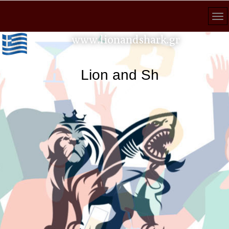
www.lionandshark.gr
Lion and Shark κάθε ανα