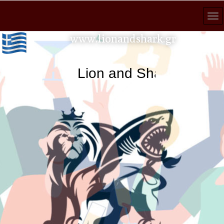
www.lionandshark.gr
Lion and Shark κάθε ανα