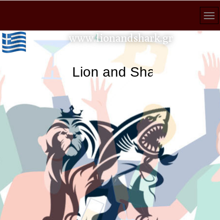
www.lionandshark.gr
Lion and Shark κάθε αναζ