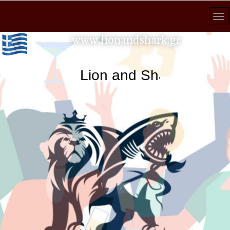
www.lionandshark.gr
Lion and Shark κάθε ανα