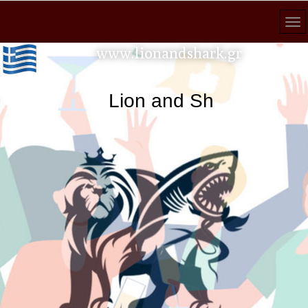
www.lionandshark.gr
Lion and Shark κάθε ανα