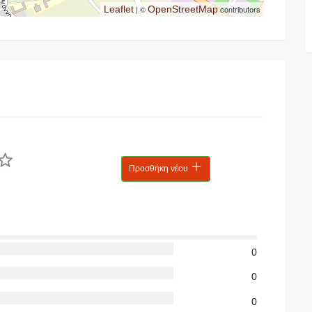
Leaflet
| ©
OpenStreetMap
contributors
Προσθήκη νέου
0
0
0