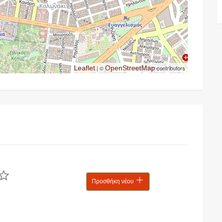
Leaflet
| ©
OpenStreetMap
contributors
Προσθήκη νέου