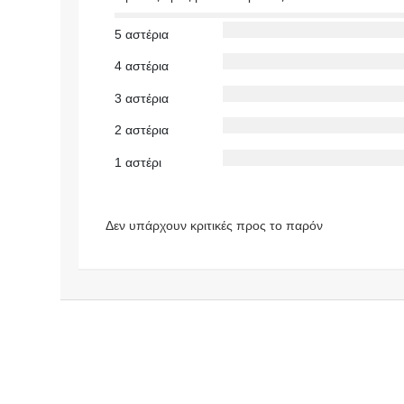
5 αστέρια
4 αστέρια
3 αστέρια
2 αστέρια
1 αστέρι
Δεν υπάρχουν κριτικές προς το παρόν
https://make
doniaonline.
gr
ΕΠΑΓΓΕΛΜ
ΑΤΙΚΟΣ
ΟΔΗΓΟΣ