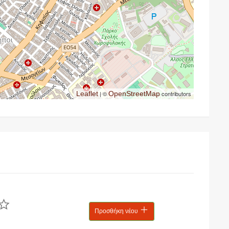
Leaflet
| ©
OpenStreetMap
contributors
Προσθήκη νέου