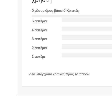
0 μέσος όρος βάσει 0 Κριτικές
5 αστέρια
4 αστέρια
3 αστέρια
2 αστέρια
1 αστέρι
Δεν υπάρχουν κριτικές προς το παρόν
https://make
doniaonline.
gr