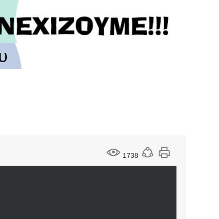
υ
1738