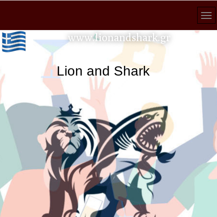
www.lionandshark.gr
Lion and Shark κάθε αναζήτ