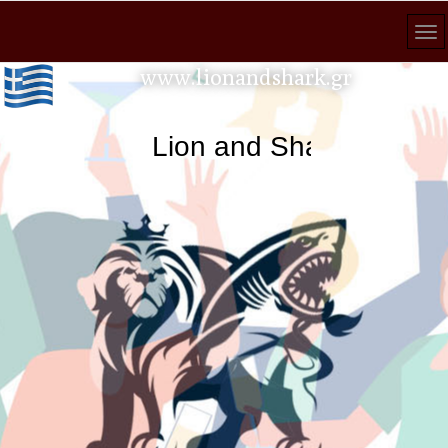
www.lionandshark.gr
Lion and Shark κάθε ανα