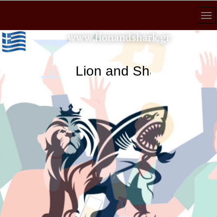
www.lionandshark.gr
Lion and Shark κάθε ανα