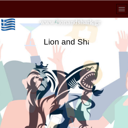
www.lionandshark.gr
Lion and Shark κάθε ανα